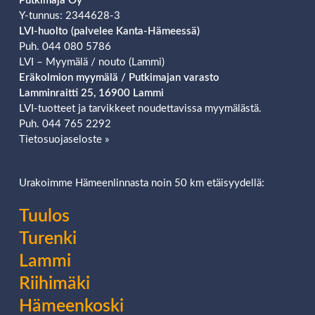
Putkimaja Oy
Y-tunnus: 2344628-3
LVI-huolto (palvelee Kanta-Hämeessä)
Puh. 044 080 5786
LVI – Myymälä / nouto (Lammi)
Eräkolmion
myymälä / Putkimajan varasto
Lamminraitti 25, 16900 Lammi
LVI-tuotteet ja tarvikkeet noudettavissa myymälästä.
Puh. 044 765 2292
Tietosuojaseloste »
Urakoimme Hämeenlinnasta noin 50 km etäisyydellä:
Tuulos
Turenki
Lammi
Riihimäki
Hämeenkoski