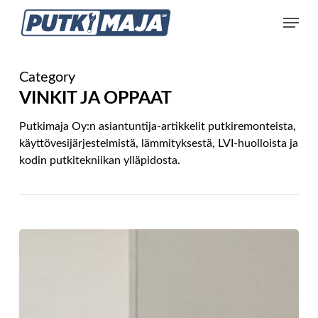
Skip
Menu
to
main
content
Category
VINKIT JA OPPAAT
Putkimaja Oy:n asiantuntija-artikkelit putkiremonteista,
käyttövesijärjestelmistä, lämmityksestä, LVI-huolloista ja
kodin putkitekniikan ylläpidosta.
Käyttövesiremontti
omakotitaloon:
Kattava
ostajan
opas
2026