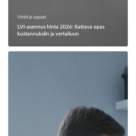
Vinkit ja oppaat
LVI-asennus hinta 2026: Kattava opas
kustannuksiin ja vertailuun
Lämmitysjärjestelmän
huolto
hinta:
Mitä
se
maksaa
vuonna
2026?