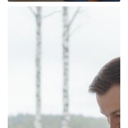
LVI-
asennus
hinta
2026:
Kattava
opas
kustannuksiin
ja
vertailuun