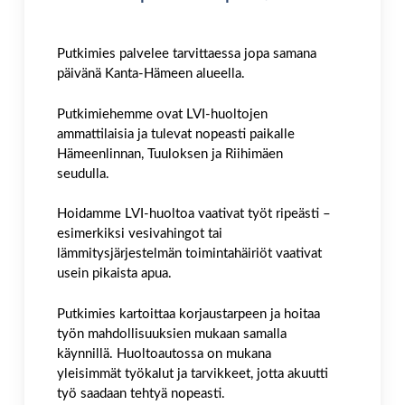
Putkimies palvelee tarvittaessa jopa samana
päivänä Kanta-Hämeen alueella.
Putkimiehemme ovat LVI-huoltojen
ammattilaisia ja tulevat nopeasti paikalle
Hämeenlinnan, Tuuloksen ja Riihimäen
seudulla.
Hoidamme LVI-huoltoa vaativat työt ripeästi –
esimerkiksi vesivahingot tai
lämmitysjärjestelmän toimintahäiriöt vaativat
usein pikaista apua.
Putkimies kartoittaa korjaustarpeen ja hoitaa
työn mahdollisuuksien mukaan samalla
käynnillä. Huoltoautossa on mukana
yleisimmät työkalut ja tarvikkeet, jotta akuutti
työ saadaan tehtyä nopeasti.