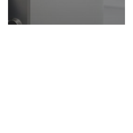
Vinkit ja oppaat
Lämminvesivaraajan huolto ja tarkastus:
Kattava opas ja huolto-ohjeet 2026
Milloin
putkiremontti
on
ajankohtainen?
Kodinomistajan