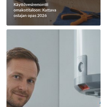
Käyttövesiremontti
omakotitaloon: Kattava
ostajan opas 2026
Vesivahingon
ehkäisy
omakotitalossa:
Ammattilaisen
tarkistuslista
2026