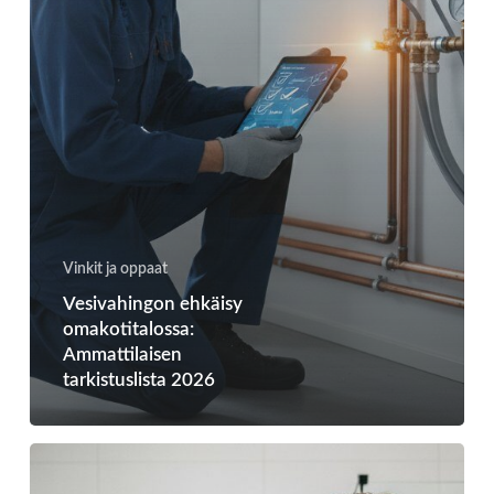
Vinkit ja oppaat
Vesivahingon ehkäisy
omakotitalossa:
Ammattilaisen
tarkistuslista 2026
Milloin
putkiremontti