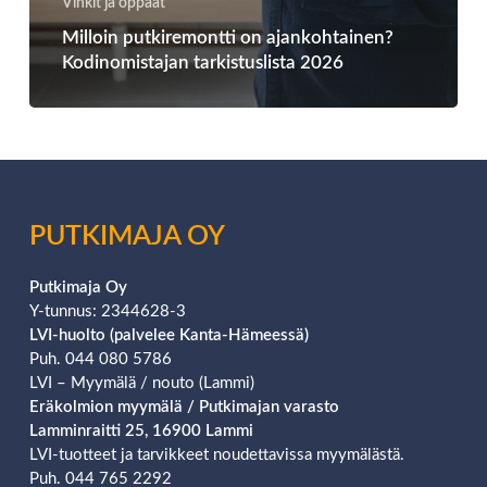
Vinkit ja oppaat
Milloin putkiremontti on ajankohtainen?
Kodinomistajan tarkistuslista 2026
PUTKIMAJA OY
Putkimaja Oy
Y-tunnus: 2344628-3
LVI-huolto (palvelee Kanta-Hämeessä)
Puh. 044 080 5786
LVI – Myymälä / nouto (Lammi)
Eräkolmion
myymälä / Putkimajan varasto
Lamminraitti 25, 16900 Lammi
LVI-tuotteet ja tarvikkeet noudettavissa myymälästä.
Puh. 044 765 2292