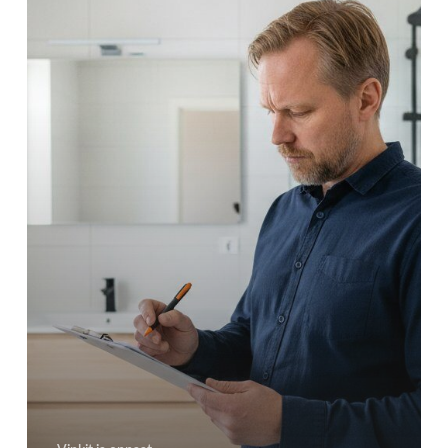
on
ajankohtainen?
Kodinomistajan
tarkistuslista
2026