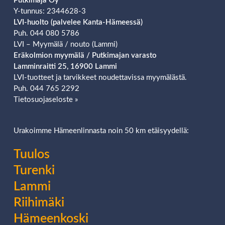
Putkimaja Oy
Y-tunnus: 2344628-3
LVI-huolto (palvelee Kanta-Hämeessä)
Puh. 044 080 5786
LVI – Myymälä / nouto (Lammi)
Eräkolmion
myymälä / Putkimajan varasto
Lamminraitti 25, 16900 Lammi
LVI-tuotteet ja tarvikkeet noudettavissa myymälästä.
Puh. 044 765 2292
Tietosuojaseloste »
Urakoimme Hämeenlinnasta noin 50 km etäisyydellä:
Tuulos
Turenki
Lammi
Riihimäki
Hämeenkoski