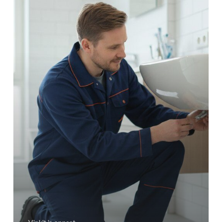
Milloin
kutsua
putkimies
heti
paikalle?