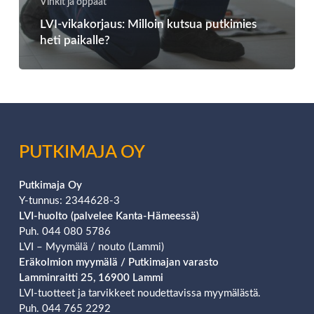
Vinkit ja oppaat
LVI-vikakorjaus: Milloin kutsua putkimies
heti paikalle?
PUTKIMAJA OY
Putkimaja Oy
Y-tunnus: 2344628-3
LVI-huolto (palvelee Kanta-Hämeessä)
Puh. 044 080 5786
LVI – Myymälä / nouto (Lammi)
Eräkolmion
myymälä / Putkimajan varasto
Lamminraitti 25, 16900 Lammi
LVI-tuotteet ja tarvikkeet noudettavissa myymälästä.
Puh. 044 765 2292