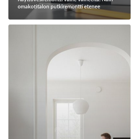
omakotitalon putkiremontti etenee
Käyttövesiremontin
kesto
ja
vaikutus
asumiseen