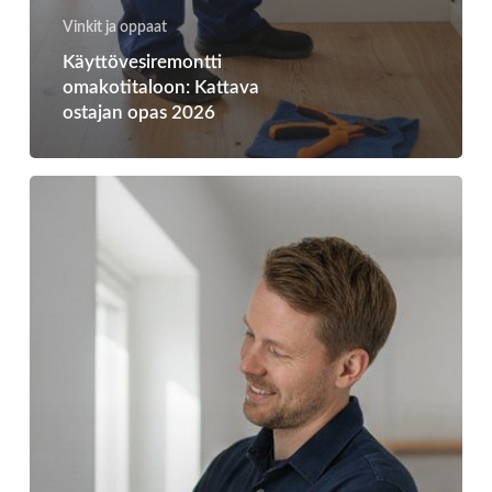
Vinkit ja oppaat
Käyttövesiremontti
omakotitaloon: Kattava
ostajan opas 2026
Käyttövesiremontti
vaihe
vaiheelta:
Näin
omakotitalon
putkiremontti
etenee