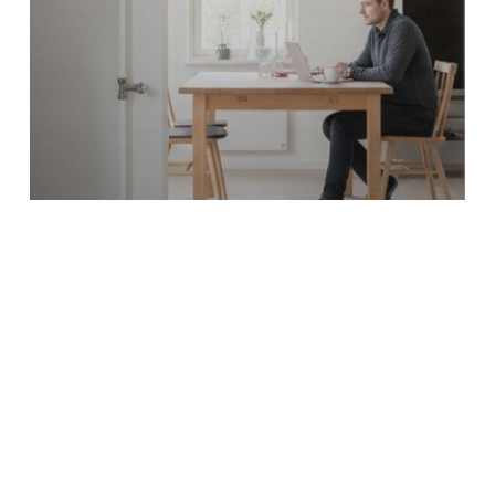
Vinkit ja oppaat
Käyttövesiremontin kesto ja vaikutus
asumiseen