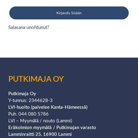
Kirjaudu Sisään
Salasana unohtunut?
PUTKIMAJA OY
Putkimaja Oy
Y-tunnus: 2344628-3
LVI-huolto (palvelee Kanta-Hämeessä)
Puh. 044 080 5786
LVI – Myymälä / nouto (Lammi)
Eräkolmion
myymälä / Putkimajan varasto
Lamminraitti 25, 16900 Lammi