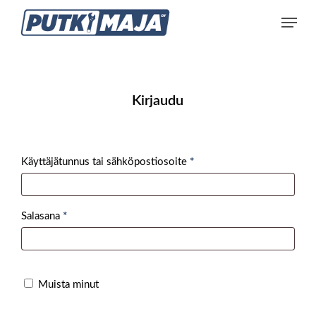
Skip
Menu
to
main
content
Kirjaudu
Vaaditaan
Käyttäjätunnus tai sähköpostiosoite
*
Vaaditaan
Salasana
*
Muista minut